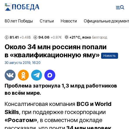
80 лет Победы
Статьи
Новости
Официальные докумен
81.41
94.06
+
21
°С,
ясно
+0.48
$
+0.87
€
Белгород
Около 34 млн россиян попали
в «квалификационную яму»
Новость
30 августа 2019, 16:20
Проблема затронула 1,3 млрд работников
во всём мире.
Консалтинговая компания
BCG и World
Skills
, при поддержке госкорпорации
«Росатом»
, в совместном докладе
рассказали, что почти
34 млн человек
,