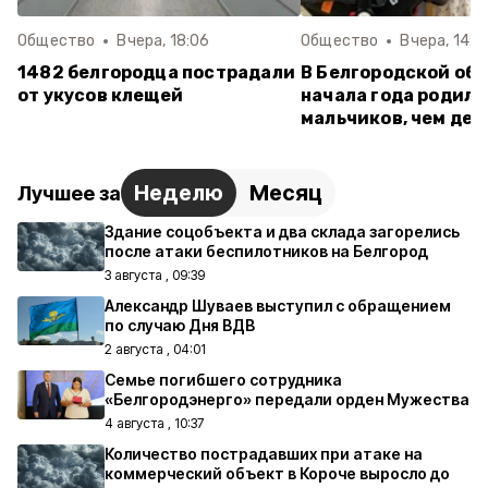
Общество
Вчера, 18:06
Общество
Вчера, 14:5
1482 белгородца пострадали
В Белгородской обл
от укусов клещей
начала года родило
мальчиков, чем дев
Неделю
Месяц
Лучшее за
Здание соцобъекта и два склада загорелись
после атаки беспилотников на Белгород
3 августа , 09:39
Александр Шуваев выступил с обращением
по случаю Дня ВДВ
2 августа , 04:01
Семье погибшего сотрудника
«Белгородэнерго» передали орден Мужества
4 августа , 10:37
Количество пострадавших при атаке на
коммерческий объект в Короче выросло до