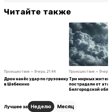
Читайте также
Происшествия
Вчера, 21:44
Происшествия
Вчера, 
Дрон нанёс удар по грузовику
Три мирных жител
в Шебекино
пострадали от атак
Белгородской обла
Неделю
Месяц
Лучшее за