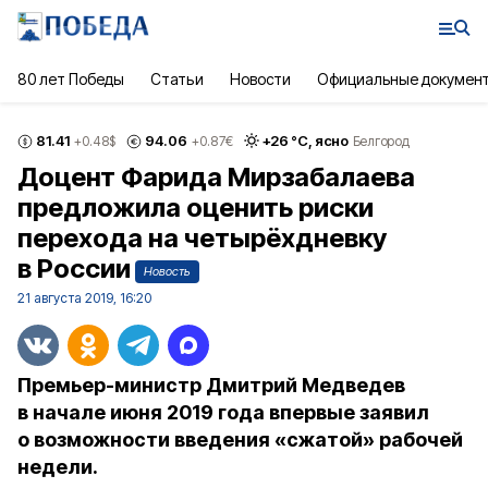
80 лет Победы
Статьи
Новости
Официальные докумен
81.41
94.06
+
26
°С,
ясно
+0.48
$
+0.87
€
Белгород
Доцент Фарида Мирзабалаева
предложила оценить риски
перехода на четырёхдневку
в России
Новость
21 августа 2019, 16:20
Премьер-министр Дмитрий Медведев
в начале июня 2019 года впервые заявил
о возможности введения «сжатой» рабочей
недели.