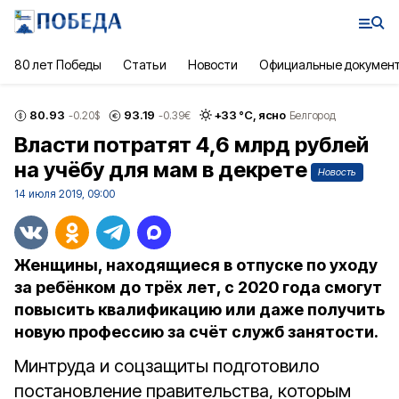
80 лет Победы
Статьи
Новости
Официальные докумен
80.93
93.19
+
33
°С,
ясно
-0.20
$
-0.39
€
Белгород
Власти потратят 4,6 млрд рублей
на учёбу для мам в декрете
Новость
14 июля 2019, 09:00
Женщины, находящиеся в отпуске по уходу
за ребёнком до трёх лет, с 2020 года смогут
повысить квалификацию или даже получить
новую профессию за счёт служб занятости.
Минтруда и соцзащиты подготовило
постановление правительства, которым