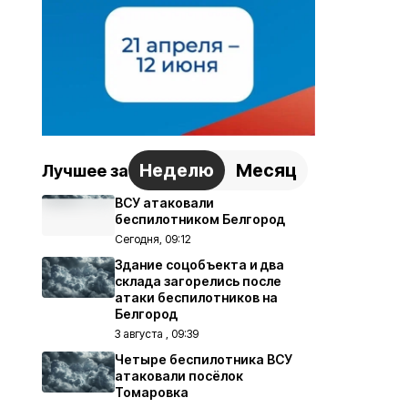
Неделю
Месяц
Лучшее за
ВСУ атаковали
беспилотником Белгород
Сегодня, 09:12
Здание соцобъекта и два
склада загорелись после
атаки беспилотников на
Белгород
3 августа , 09:39
Четыре беспилотника ВСУ
атаковали посёлок
Томаровка