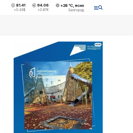
81.41
94.06
+
28
°С,
ясно
+0.48
$
+0.87
€
Белгород