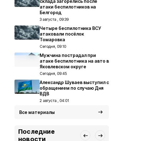
склада загорелись после
атаки беспилотников на
Белгород
3 августа , 09:39
Четыре беспилотника ВСУ
атаковали посёлок
Томаровка
Сегодня, 09:10
Мужчина пострадал при
атаке беспилотника на авто в
Яковлевском округе
Сегодня, 09:45
Александр Шуваев выступил с
обращением по случаю Дня
ВДВ
2 августа , 04:01
Все материалы
Последние
новости