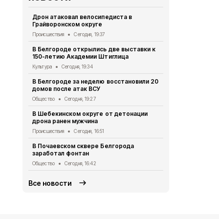
Дрон атаковал велосипедиста в
За сутки в 
Грайворонском округе
атаках ВСУ 
Происшествия
Сегодня, 19:37
Происшествия
В Белгороде открылись две выставки к
Белгородцы
150-летию Академии Штиглица
договоров 
Культура
Сегодня, 19:34
Экономика
Се
В Белгороде за неделю восстановили 20
Два грузови
домов после атак ВСУ
взрыва бес
Общество
Сегодня, 19:27
Происшествия
В Шебекинском округе от детонации
Дом офицер
дрона ранен мужчина
новое обор
Происшествия
Сегодня, 16:51
Культура
Сег
В Почаевском сквере Белгорода
Более 50 м
заработал фонтан
белгородца
Общество
Сегодня, 16:42
Экономика
Се
Все новости