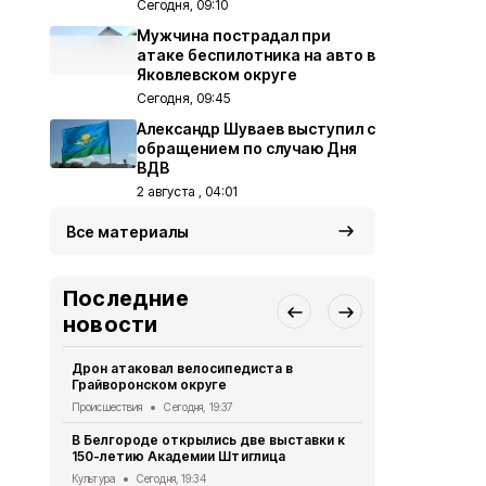
Сегодня, 09:10
Мужчина пострадал при
атаке беспилотника на авто в
Яковлевском округе
Сегодня, 09:45
Александр Шуваев выступил с
обращением по случаю Дня
ВДВ
2 августа , 04:01
Все материалы
Последние
новости
Дрон атаковал велосипедиста в
За сутки в 
Грайворонском округе
атаках ВСУ 
Происшествия
Сегодня, 19:37
Происшествия
В Белгороде открылись две выставки к
Белгородцы
150-летию Академии Штиглица
договоров 
Культура
Сегодня, 19:34
Экономика
Се