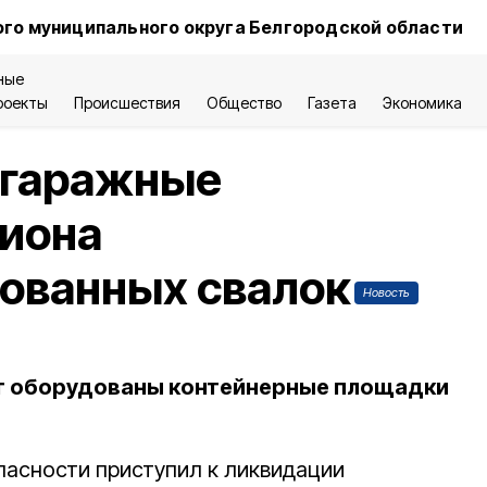
го муниципального округа Белгородской области
ные
роекты
Происшествия
Общество
Газета
Экономика
 гаражные
гиона
ованных свалок
Новость
ут оборудованы контейнерные площадки
пасности приступил к ликвидации