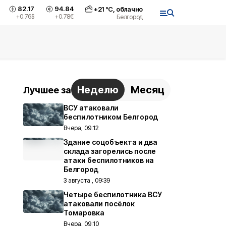
82.17
94.84
+
21
°С,
облачно
+0.76
$
+0.78
€
Белгород
Неделю
Месяц
Лучшее за
ВСУ атаковали
беспилотником Белгород
Вчера, 09:12
Здание соцобъекта и два
склада загорелись после
атаки беспилотников на
Белгород
3 августа , 09:39
Четыре беспилотника ВСУ
атаковали посёлок
Томаровка
Вчера, 09:10