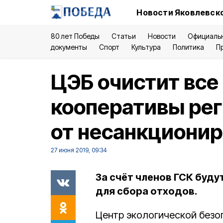
Новости Яковлевско
80 лет Победы
Статьи
Новости
Официаль
документы
Спорт
Культура
Политика
П
ЦЭБ очистит все
кооперативы ре
от несанкционир
27 июня 2019, 09:34
За счёт членов ГСК буд
для сбора отходов.
Центр экологической безо