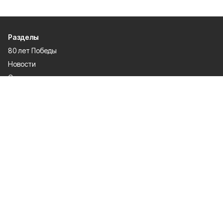
Разделы
80 лет Победы
Новости
Статьи
Официальные документы
Спорт
Культура
Политика
Проекты
Происшествия
Газета
Общество
Экономика