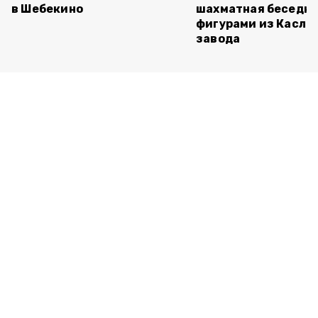
в Шебекино
шахматная беседка
фигурами из Касли
завода