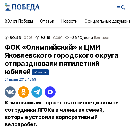
80 лет Победы
Статьи
Новости
Официальные докумен
80.93
93.19
+
26
°С,
ясно
-0.20
$
-0.39
€
Белгород
ФОК «Олимпийский» и ЦМИ
Яковлевского городского округа
отпраздновали пятилетний
юбилей
Новость
21 июня 2019, 15:58
К виновникам торжества присоединились
сотрудники ЯГОКа и члены их семей,
которые устроили корпоративный
велопробег.