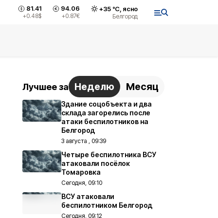
81.41
94.06
+
35
°С,
ясно
+0.48
$
+0.87
€
Белгород
Неделю
Месяц
Лучшее за
Здание соцобъекта и два
склада загорелись после
атаки беспилотников на
Белгород
3 августа , 09:39
Четыре беспилотника ВСУ
атаковали посёлок
Томаровка
Сегодня, 09:10
ВСУ атаковали
беспилотником Белгород
Сегодня, 09:12