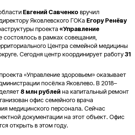
области
Евгений Савченко
вручил
директору Яковлевского ГОКа
Егору Ренёву
раструктуры проекта
«Управление
е состоялось в рамках совещания,
ерриториального Центра семейной медицины
округе. Сегодня центр координирует работу
31
 проекта «Управление здоровьем» оказывает
министрации посёлка Яковлево. В 2018–
ыделяет
8 млн рублей
на капитальный ремонт
рганизован офис семейного врача
ия медицинского персонала. Сейчас
оектной документации на этот объект. Офис
ся открыть в этом году.