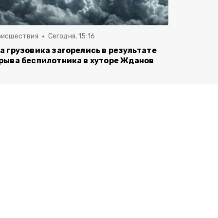
оисшествия
Сегодня, 15:16
а грузовика загорелись в результате
рыва беспилотника в хуторе Жданов