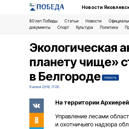
Новости Яковлевск
80 лет Победы
Статьи
Новости
Официаль
документы
Спорт
Культура
Политика
П
Экологическая 
планету чище» с
в Белгороде
Новость
6 июня 2019, 11:00
На территории Архиерей
Управление лесами област
и охотничьего надзора об