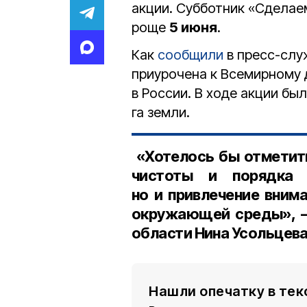
акции. Субботник «Сделае
роще
5 июня
.
Как
сообщили
в пресс-слу
приурочена к Всемирному
в России. В ходе акции бы
га земли.
«Хотелось бы отметить
чистоты и порядка 
но и привлечение вним
окружающей среды», 
области Нина Усольцев
Нашли опечатку в тек