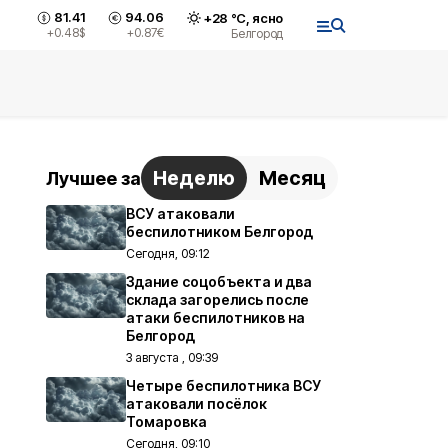
81.41
94.06
+
28
°С,
ясно
+0.48
$
+0.87
€
Белгород
Неделю
Месяц
Лучшее за
ВСУ атаковали
беспилотником Белгород
Сегодня, 09:12
Здание соцобъекта и два
склада загорелись после
атаки беспилотников на
Белгород
3 августа , 09:39
Четыре беспилотника ВСУ
атаковали посёлок
Томаровка
Сегодня, 09:10