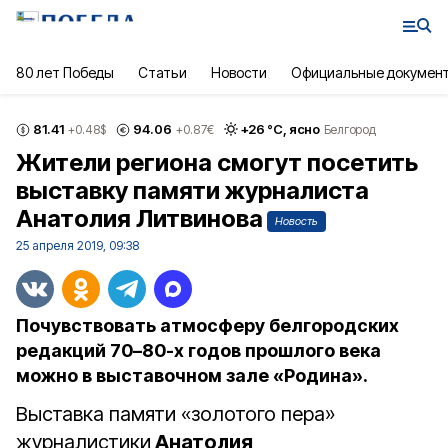
80 лет Победы
Статьи
Новости
Официальные докумен
81.41
94.06
+
26
°С,
ясно
+0.48
$
+0.87
€
Белгород
Жители региона смогут посетить
выставку памяти журналиста
Анатолия Литвинова
Новость
25 апреля 2019, 09:38
Почувствовать атмосферу белгородских
редакций 70–80-х годов прошлого века
можно в выставочном зале «Родина».
Выставка памяти «золотого пера»
журналистики
Анатолия