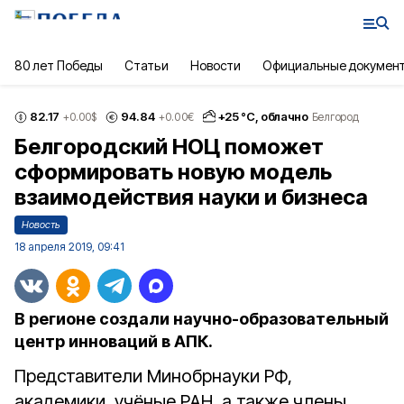
80 лет Победы
Статьи
Новости
Официальные докумен
82.17
94.84
+
25
°С,
облачно
+0.00
$
+0.00
€
Белгород
Белгородский НОЦ поможет
сформировать новую модель
взаимодействия науки и бизнеса
Новость
18 апреля 2019, 09:41
В регионе создали научно-образовательный
центр инноваций в АПК.
Представители Минобрнауки РФ,
академики, учёные РАН, а также члены