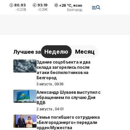
80.93
93.19
+
28
°С,
ясно
-0.20
$
-0.39
€
Белгород
Неделю
Месяц
Лучшее за
Здание соцобъекта и два
склада загорелись после
атаки беспилотников на
Белгород
3 августа , 09:39
Александр Шуваев выступил с
обращением по случаю Дня
ВДВ
2 августа , 04:01
Семье погибшего сотрудника
«Белгородэнерго» передали
орден Мужества