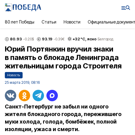
80 лет Победы
Статьи
Новости
Официальные докумен
80.93
93.19
+
32
°С,
ясно
-0.20
$
-0.39
€
Белгород
Юрий Портянкин вручил знаки
в память о блокаде Ленинграда
жительницам города Строителя
Новость
25 марта 2019, 08:16
Санкт-Петербург не забыл ни одного
жителя блокадного города, пережившего
муки холода, голода, бомбёжек, полной
изоляции, ужаса и смерти.