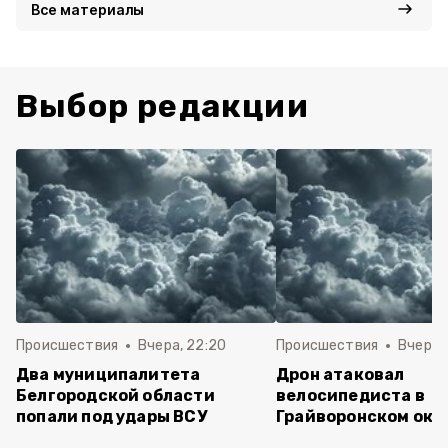
Все материалы
Выбор редакции
Происшествия
Вчера, 22:20
Происшествия
Вчера, 
Два муниципалитета
Дрон атаковал
Белгородской области
велосипедиста в
попали под удары ВСУ
Грайворонском окр