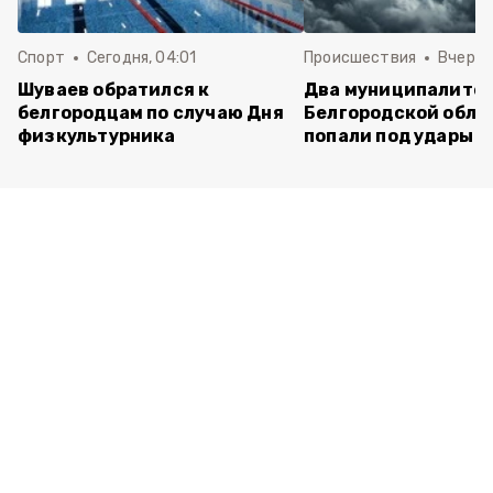
Спорт
Сегодня, 04:01
Происшествия
Вчера,
Шуваев обратился к
Два муниципалите
белгородцам по случаю Дня
Белгородской обла
физкультурника
попали под удары В