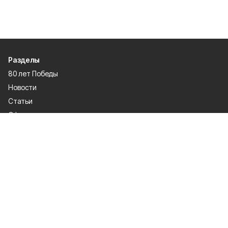
Разделы
80 лет Победы
Новости
Статьи
Официальные документы
Спорт
Культура
Политика
Проекты
Происшествия
Газета
Общество
Экономика