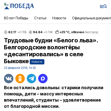
80 лет Победы
Статьи
Новости
Официальные докумен
82.17
94.84
+
25
°С,
облачно
+0.76
$
+0.78
€
Белгород
Трудовые будни «Белого льва».
Белгородские волонтёры
«десантировались» в селе
Быковке
Новость
23 февраля 2019, 14:32
Все остались довольны: старики получили
помощь, дети – массу интересных
впечатлений, студенты – удовлетворение
от благородной миссии.