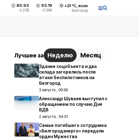
80.93
93.19
+
21
°С,
ясно
-0.20
$
-0.39
€
Белгород
Неделю
Месяц
Лучшее за
Здание соцобъекта и два
склада загорелись после
атаки беспилотников на
Белгород
3 августа , 09:39
Александр Шуваев выступил с
обращением по случаю Дня
ВДВ
2 августа , 04:01
Семье погибшего сотрудника
«Белгородэнерго» передали
орден Мужества