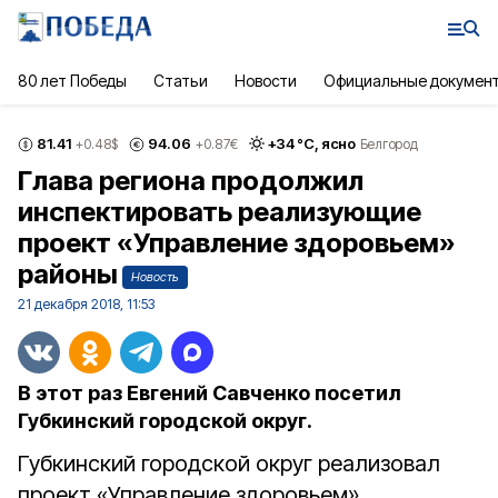
80 лет Победы
Статьи
Новости
Официальные докумен
81.41
94.06
+
34
°С,
ясно
+0.48
$
+0.87
€
Белгород
Глава региона продолжил
инспектировать реализующие
проект «Управление здоровьем»
районы
Новость
21 декабря 2018, 11:53
В этот раз Евгений Савченко посетил
Губкинский городской округ.
Губкинский городской округ реализовал
проект «Управление здоровьем»