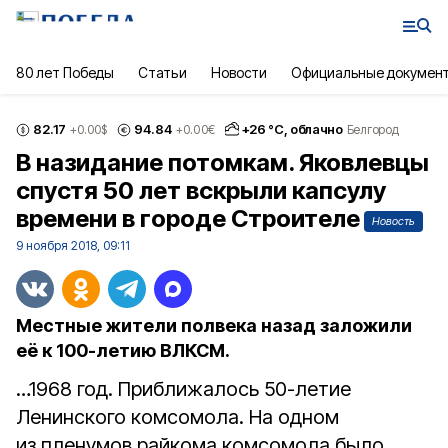
80 лет Победы
Статьи
Новости
Официальные докумен
82.17
94.84
+
26
°С,
облачно
+0.00
$
+0.00
€
Белгород
В назидание потомкам. Яковлевцы
спустя 50 лет вскрыли капсулу
времени в городе Строителе
Новость
9 ноября 2018, 09:11
Местные жители полвека назад заложили
её к 100-летию ВЛКСМ.
…1968 год. Приближалось 50-летие
Ленинского комсомола. На одном
из пленумов райкома комсомола было