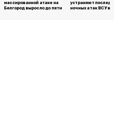
массированной атаке на
устраняют последс
Белгород выросло до пяти
ночных атак ВСУ в 