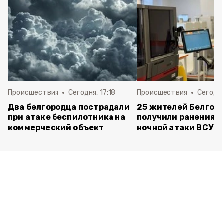
Происшествия
Сегодня, 17:18
Происшествия
Сегодня
Два белгородца пострадали
25 жителей Белгор
при атаке беспилотника на
получили ранения 
коммерческий объект
ночной атаки ВСУ