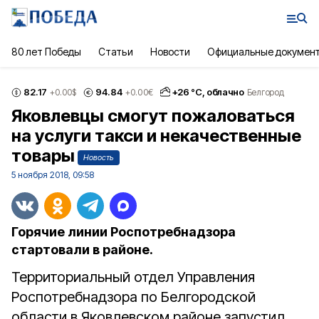
80 лет Победы
Статьи
Новости
Официальные докумен
82.17
94.84
+
26
°С,
облачно
+0.00
$
+0.00
€
Белгород
Яковлевцы смогут пожаловаться
на услуги такси и некачественные
товары
Новость
5 ноября 2018, 09:58
Горячие линии Роспотребнадзора
стартовали в районе.
Территориальный отдел Управления
Роспотребнадзора по Белгородской
области в Яковлевском районе запустил