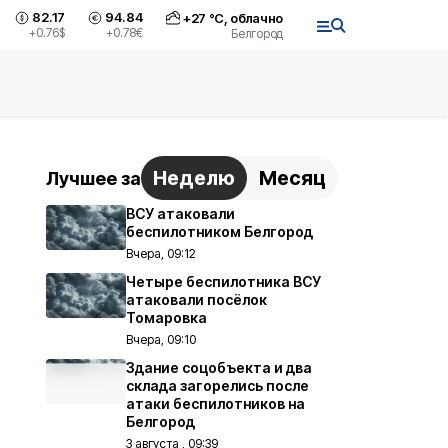
82.17
94.84
+
27
°С,
облачно
+0.76
$
+0.78
€
Белгород
Неделю
Месяц
Лучшее за
ВСУ атаковали
беспилотником Белгород
Вчера, 09:12
Четыре беспилотника ВСУ
атаковали посёлок
Томаровка
Вчера, 09:10
Здание соцобъекта и два
склада загорелись после
атаки беспилотников на
Белгород
3 августа , 09:39