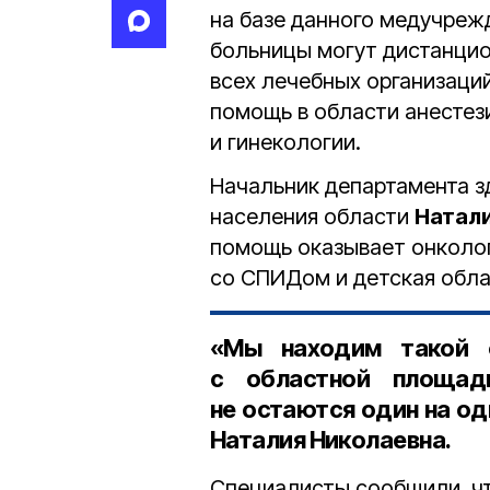
на базе данного медучреж
больницы могут дистанцио
всех лечебных организаций
помощь в области анестез
и гинекологии.
Начальник департамента з
населения области
Натал
помощь оказывает онколог
со СПИДом и детская обла
«Мы находим такой 
с областной площадк
не остаются один на од
Наталия Николаевна.
Специалисты сообщили, чт