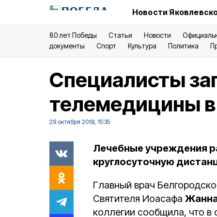
Новости Яковлевско
80 лет Победы
Статьи
Новости
Официаль
документы
Спорт
Культура
Политика
П
Специалисты за
телемедицины в
29 октября 2018, 15:35
Лечебные учреждения ра
круглосуточную дистан
Главный врач Белгородско
Святителя Иоасафа
Жанна
коллегии сообщила, что в