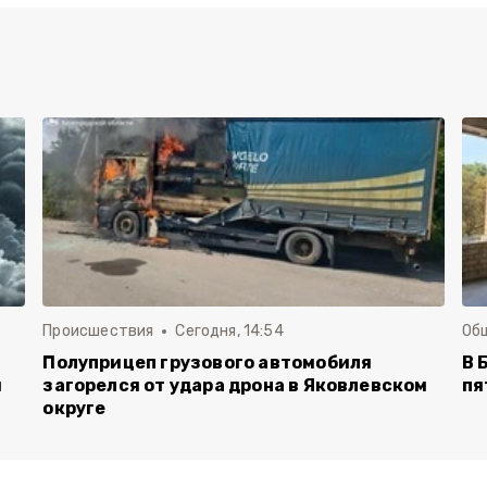
Происшествия
Сегодня, 14:54
Об
Полуприцеп грузового автомобиля
В 
й
загорелся от удара дрона в Яковлевском
пя
округе