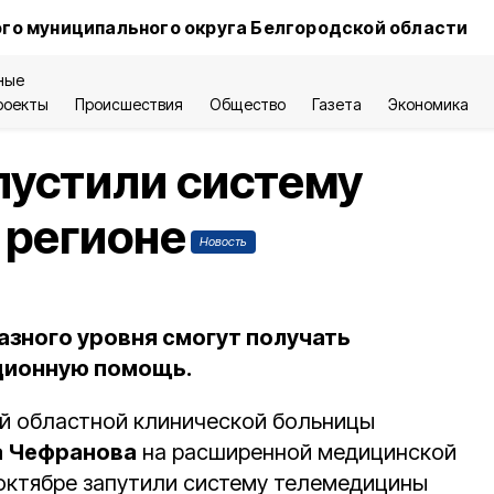
го муниципального округа Белгородской области
ные
роекты
Происшествия
Общество
Газета
Экономика
пустили систему
 регионе
Новость
зного уровня смогут получать
ционную помощь.
й областной клинической больницы
 Чефранова
на расширенной медицинской
 октябре запутили систему телемедицины