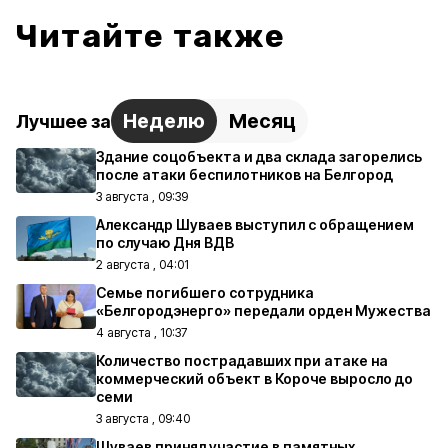
Читайте также
Неделю
Месяц
Лучшее за
Здание соцобъекта и два склада загорелись
после атаки беспилотников на Белгород
3 августа , 09:39
Александр Шуваев выступил с обращением
по случаю Дня ВДВ
2 августа , 04:01
Семье погибшего сотрудника
«Белгородэнерго» передали орден Мужества
4 августа , 10:37
Количество пострадавших при атаке на
коммерческий объект в Короче выросло до
семи
3 августа , 09:40
Шуваев принял участие в памятных