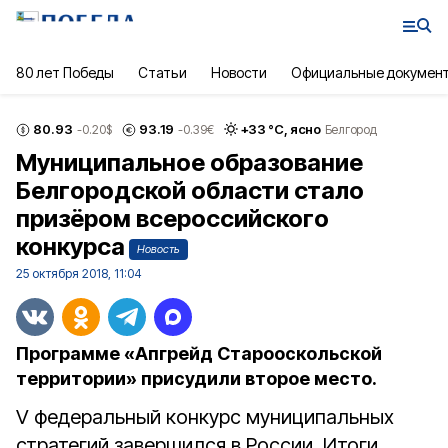
80 лет Победы
Статьи
Новости
Официальные докумен
80.93
93.19
+
33
°С,
ясно
-0.20
$
-0.39
€
Белгород
Муниципальное образование
Белгородской области стало
призёром всероссийского
конкурса
Новость
25 октября 2018, 11:04
Программе «Апгрейд Старооскольской
территории» присудили второе место.
V федеральный конкурс муниципальных
стратегий завершился в России. Итоги