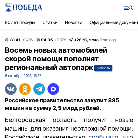
80 лет Победы
Статьи
Новости
Официальные докумен
81.41
94.06
+
28
°С,
ясно
+0.48
$
+0.87
€
Белгород
Восемь новых автомобилей
скорой помощи пополнят
региональный автопарк
Новость
8 октября 2018, 15:37
Российское правительство закупит 895
машин на сумму 2,5 млрд рублей.
Белгородская область получит новые
машины для оказания неотложной помощи.
Российское правительство
сообщило
, что