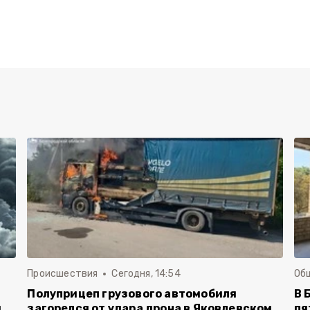
Происшествия
Сегодня, 14:54
Об
Полуприцеп грузового автомобиля
В 
й
загорелся от удара дрона в Яковлевском
пя