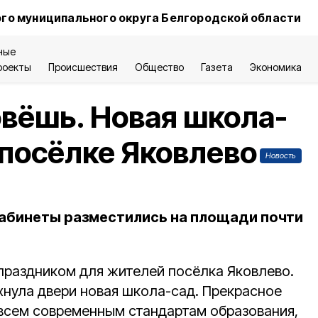
го муниципального округа Белгородской области
ные
роекты
Происшествия
Общество
Газета
Экономика
овёшь. Новая школа-
 посёлке Яковлево
Новость
абинеты разместились на площади почти
праздником для жителей посёлка Яковлево.
хнула двери новая школа-сад. Прекрасное
всем современным стандартам образования,