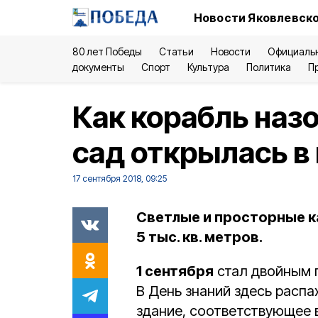
Новости Яковлевско
80 лет Победы
Статьи
Новости
Официаль
документы
Спорт
Культура
Политика
П
Как корабль наз
сад открылась в
17 сентября 2018, 09:25
Светлые и просторные к
5 тыс. кв. метров.
1 сентября
стал двойным 
В День знаний здесь распа
здание, соответствующее 