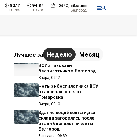
82.17
94.84
+
24
°С,
облачно
+0.76
$
+0.78
€
Белгород
Неделю
Месяц
Лучшее за
ВСУ атаковали
беспилотником Белгород
Вчера, 09:12
Четыре беспилотника ВСУ
атаковали посёлок
Томаровка
Вчера, 09:10
Здание соцобъекта и два
склада загорелись после
атаки беспилотников на
Белгород
3 августа , 09:39