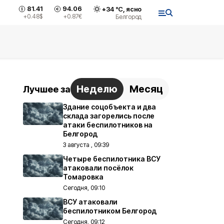
81.41
94.06
+
34
°С,
ясно
+0.48
$
+0.87
€
Белгород
Неделю
Месяц
Лучшее за
Здание соцобъекта и два
склада загорелись после
атаки беспилотников на
Белгород
3 августа , 09:39
Четыре беспилотника ВСУ
атаковали посёлок
Томаровка
Сегодня, 09:10
ВСУ атаковали
беспилотником Белгород
Сегодня, 09:12