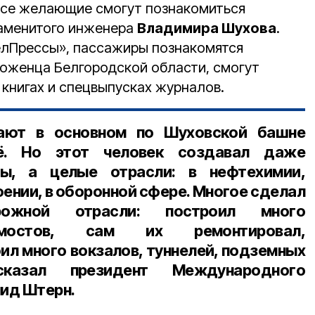
все желающие смогут познакомиться
наменитого инженера
Владимира Шухова
.
елПрессы», пассажиры познакомятся
роженца Белгородской области, смогут
в книгах и спецвыпусках журналов.
ают в основном по Шуховской башне
ё. Но этот человек создавал даже
ы, а целые отрасли: в нефтехимии,
ении, в оборонной сфере. Многое сделал
ожной отрасли: построил много
мостов, сам их ремонтировал,
ил много вокзалов, туннелей, подземных
ссказал
президент Международного
нид Штерн
.