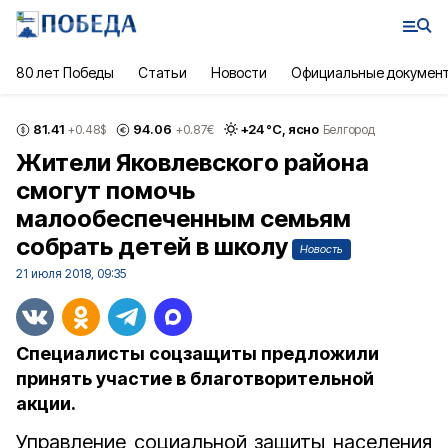
80 лет Победы
Статьи
Новости
Официальные докумен
81.41
94.06
+
24
°С,
ясно
+0.48
$
+0.87
€
Белгород
Жители Яковлевского района
смогут помочь
малообеспеченным семьям
собрать детей в школу
Новость
21 июля 2018, 09:35
Специалисты соцзащиты предложили
принять участие в благотворительной
акции.
Управление социальной защиты населения