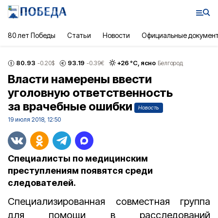
80 лет Победы
Статьи
Новости
Официальные докумен
80.93
93.19
+
26
°С,
ясно
-0.20
$
-0.39
€
Белгород
Власти намерены ввести
уголовную ответственность
за врачебные ошибки
Новость
19 июля 2018, 12:50
Специалисты по медицинским
преступлениям появятся среди
следователей.
Специализированная совместная группа
для помощи в расследований