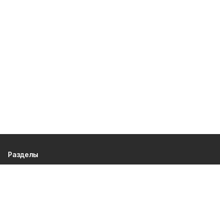
Разделы
80 лет Победы
Новости
Статьи
Официальные документы