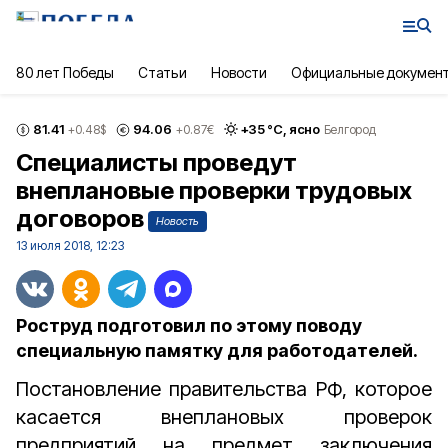
80 лет Победы
Статьи
Новости
Официальные докумен
81.41
94.06
+
35
°С,
ясно
+0.48
$
+0.87
€
Белгород
Специалисты проведут
внеплановые проверки трудовых
договоров
Новость
13 июля 2018, 12:23
Роструд подготовил по этому поводу
специальную памятку для работодателей.
Постановление правительства РФ, которое
касается внеплановых проверок
предприятий на предмет заключения