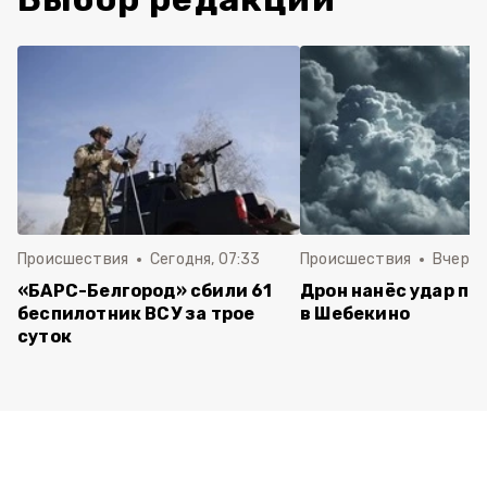
Происшествия
Сегодня, 07:33
Происшествия
Вчера, 
«БАРС-Белгород» сбили 61
Дрон нанёс удар по
беспилотник ВСУ за трое
в Шебекино
суток