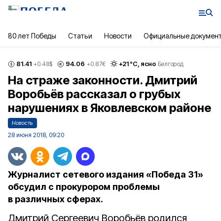
80 лет Победы
Статьи
Новости
Официальные докумен
81.41
94.06
+
21
°С,
ясно
+0.48
$
+0.87
€
Белгород
На страже законности. Дмитрий
Воробьёв рассказал о грубых
нарушениях в Яковлевском районе
Новость
28 июня 2018, 09:20
Журналист сетевого издания «Победа 31»
обсудил с прокурором проблемы
в различных сферах.
Дмитрий Сергеевич Воробьёв родился