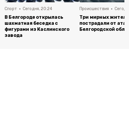
Спорт
Сегодня, 20:24
Происшествия
Сегодня
В Белгороде открылась
Три мирных жител
шахматная беседка с
пострадали от атак
фигурами из Каслинского
Белгородской обла
завода