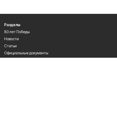
Разделы
80 лет Победы
Новости
Статьи
Официальные документы
Спорт
Культура
Политика
Проекты
Происшествия
Газета
Общество
Экономика