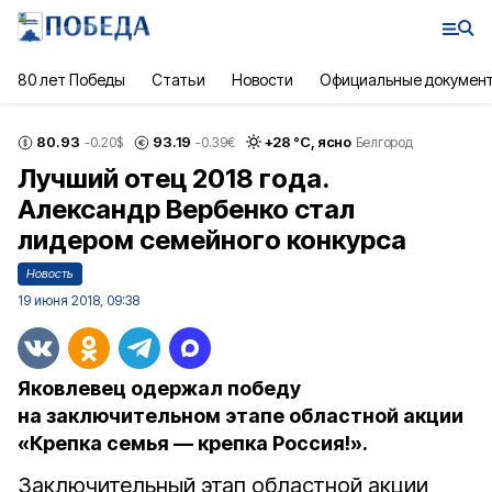
80 лет Победы
Статьи
Новости
Официальные докумен
80.93
93.19
+
28
°С,
ясно
-0.20
$
-0.39
€
Белгород
Лучший отец 2018 года.
Александр Вербенко стал
лидером семейного конкурса
Новость
19 июня 2018, 09:38
Яковлевец одержал победу
на заключительном этапе областной акции
«Крепка семья — крепка Россия!».
Заключительный этап областной акции