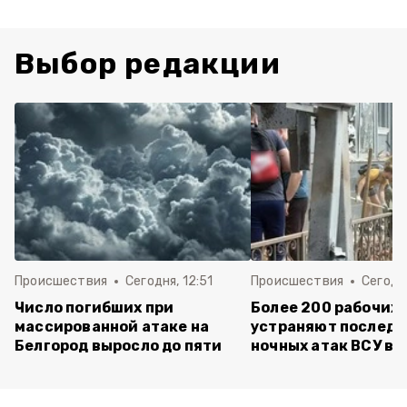
Выбор редакции
Происшествия
Сегодня, 12:51
Происшествия
Сегодня
Число погибших при
Более 200 рабочих
массированной атаке на
устраняют последс
Белгород выросло до пяти
ночных атак ВСУ в 