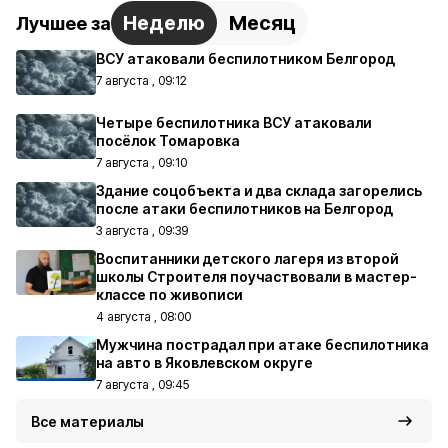
Неделю
Месяц
Лучшее за
ВСУ атаковали беспилотником Белгород
7 августа , 09:12
Четыре беспилотника ВСУ атаковали
посёлок Томаровка
7 августа , 09:10
Здание соцобъекта и два склада загорелись
после атаки беспилотников на Белгород
3 августа , 09:39
Воспитанники детского лагеря из второй
школы Строителя поучаствовали в мастер-
классе по живописи
4 августа , 08:00
Мужчина пострадал при атаке беспилотника
на авто в Яковлевском округе
7 августа , 09:45
Все материалы