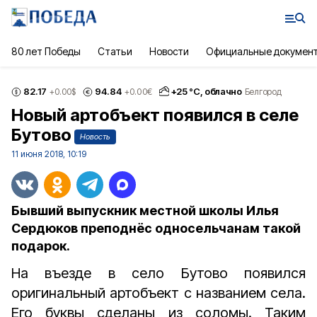
80 лет Победы
Статьи
Новости
Официальные докумен
82.17
94.84
+
25
°С,
облачно
+0.00
$
+0.00
€
Белгород
Новый артобъект появился в селе
Бутово
Новость
11 июня 2018, 10:19
Бывший выпускник местной школы Илья
Сердюков преподнёс односельчанам такой
подарок.
На въезде в село Бутово появился
оригинальный артобъект с названием села.
Его буквы сделаны из соломы. Таким