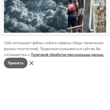
Происшествия
Сегодня, 12:51
Происшествия
Сегодня
Cайт использует файлы cookie и сервисы сбора технических
Число погибших при
Более 200 рабочих
данных посетителей.
Продолжая пользоваться сайтом, Вы
массированной атаке на
устраняют последс
соглашаетесь с
Политикой обработки персональных данных.
Белгород выросло до пяти
ночных атак ВСУ в 
Принять
Яковлевцы тепло и душевно
встретили соседей – артистов
Ивнянского муниципального
округа