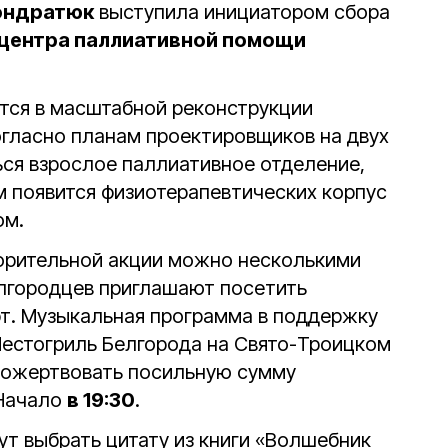
ондратюк
выступила инициатором сбора
центра паллиативной помощи
тся в масштабной реконструкции
огласно планам проектировщиков на двух
ься взрослое паллиативное отделение,
м появится физиотерапевтических корпус
ом.
ворительной акции можно несколькими
лгородцев приглашают посетить
т. Музыкальная программа в поддержку
Местогриль Белгорода на Свято-Троицком
пожертвовать посильную сумму
 Начало
в 19:30
.
ут выбрать цитату из книги «Волшебник