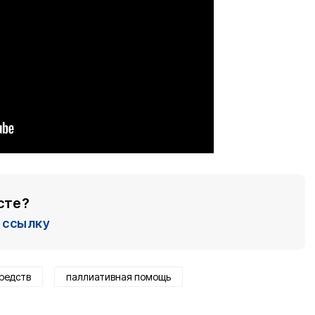
сте?
ссылку
редств
паллиативная помощь