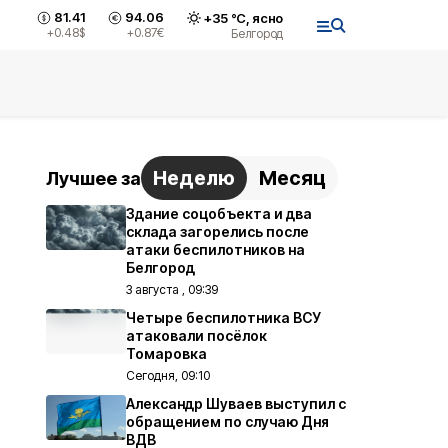
81.41
94.06
+
35
°С,
ясно
+0.48
$
+0.87
€
Белгород
Неделю
Месяц
Лучшее за
Здание соцобъекта и два
склада загорелись после
атаки беспилотников на
Белгород
3 августа , 09:39
Четыре беспилотника ВСУ
атаковали посёлок
Томаровка
Сегодня, 09:10
Александр Шуваев выступил с
обращением по случаю Дня
ВДВ