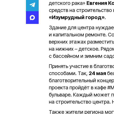
детского рака»
Евгения К
средств на строительство
«Изумрудный город»
.
Здание для центра нуждае
и капитальном ремонте. С
верхних этажах разместит
на нижних – детское. Рядо
с бассейном и зимним сад
Принять участие в благот
способами. Так,
24 мая
бе
благотворительный концер
проекта пройдёт в кафе #
бульваре. Каждый может 
на строительство центра.
Также жители региона мог