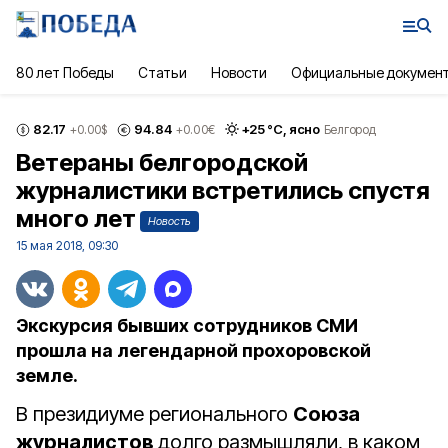
80 лет Победы
Статьи
Новости
Официальные докумен
82.17
94.84
+
25
°С,
ясно
+0.00
$
+0.00
€
Белгород
Ветераны белгородской
журналистики встретились спустя
много лет
Новость
15 мая 2018, 09:30
Экскурсия бывших сотрудников СМИ
прошла на легендарной прохоровской
земле.
В президиуме регионального
Союза
журналистов
долго размышляли, в каком