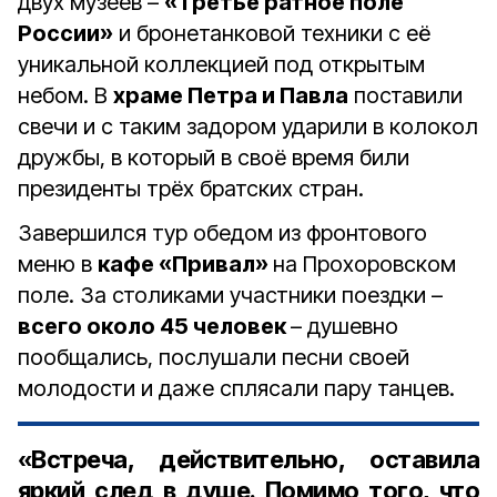
двух музеев –
«Третье ратное поле
России»
и бронетанковой техники с её
уникальной коллекцией под открытым
небом. В
храме Петра и Павла
поставили
свечи и с таким задором ударили в колокол
дружбы, в который в своё время били
президенты трёх братских стран.
Завершился тур обедом из фронтового
меню в
кафе «Привал»
на Прохоровском
поле. За столиками участники поездки –
всего около 45 человек
– душевно
пообщались, послушали песни своей
молодости и даже сплясали пару танцев.
«Встреча, действительно, оставила
яркий след в душе. Помимо того, что