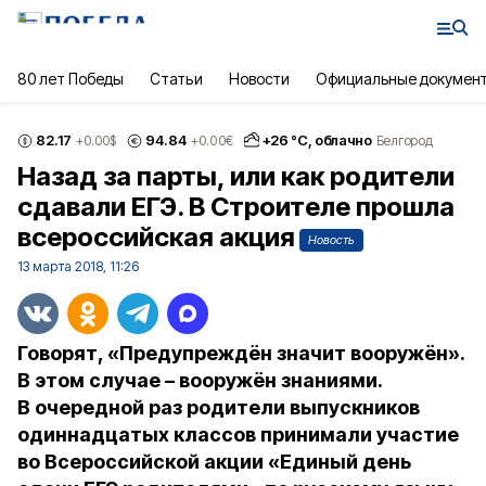
80 лет Победы
Статьи
Новости
Официальные докумен
82.17
94.84
+
26
°С,
облачно
+0.00
$
+0.00
€
Белгород
Назад за парты, или как родители
сдавали ЕГЭ. В Строителе прошла
всероссийская акция
Новость
13 марта 2018, 11:26
Говорят, «Предупреждён значит вооружён».
В этом случае – вооружён знаниями.
В очередной раз родители выпускников
одиннадцатых классов принимали участие
во Всероссийской акции «Единый день