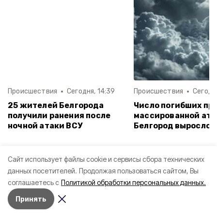
Происшествия
Сегодня, 14:39
Происшествия
Сегодня
25 жителей Белгорода
Число погибших пр
получили ранения после
массированной ата
ночной атаки ВСУ
Белгород выросло д
Неделю
Месяц
Лучшее за
Cайт использует файлы cookie и сервисы сбора технических
данных посетителей.
Продолжая пользоваться сайтом, Вы
ВСУ атаковали беспилотником Белгород
соглашаетесь с
Политикой обработки персональных данных.
7 августа , 09:12
Принять
Четыре беспилотника ВСУ атаковали
посёлок Томаровка