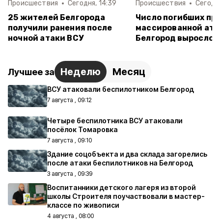
Происшествия
Сегодня, 14:39
Происшествия
Сегодня
25 жителей Белгорода
Число погибших пр
получили ранения после
массированной ата
ночной атаки ВСУ
Белгород выросло д
Неделю
Месяц
Лучшее за
ВСУ атаковали беспилотником Белгород
7 августа , 09:12
Четыре беспилотника ВСУ атаковали
посёлок Томаровка
7 августа , 09:10
Здание соцобъекта и два склада загорелись
после атаки беспилотников на Белгород
3 августа , 09:39
Воспитанники детского лагеря из второй
школы Строителя поучаствовали в мастер-
классе по живописи
4 августа , 08:00