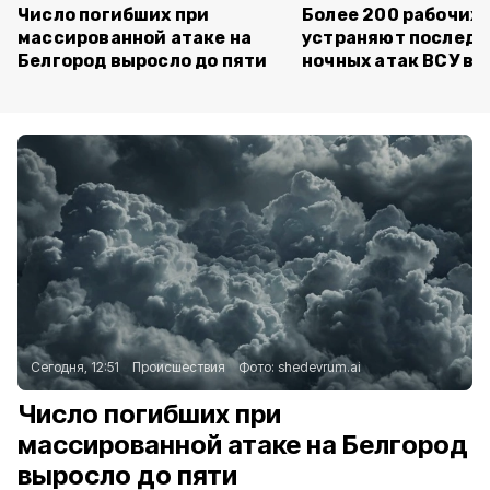
Число погибших при
Более 200 рабочих
массированной атаке на
устраняют последс
Белгород выросло до пяти
ночных атак ВСУ в 
Сегодня, 12:51
Происшествия
Фото:
shedevrum.ai
Число погибших при
массированной атаке на Белгород
выросло до пяти