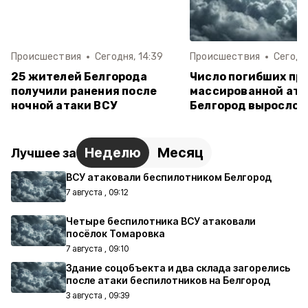
Происшествия
Сегодня, 14:39
Происшествия
Сегодня
25 жителей Белгорода
Число погибших пр
получили ранения после
массированной ата
ночной атаки ВСУ
Белгород выросло д
Неделю
Месяц
Лучшее за
ВСУ атаковали беспилотником Белгород
7 августа , 09:12
Четыре беспилотника ВСУ атаковали
посёлок Томаровка
7 августа , 09:10
Здание соцобъекта и два склада загорелись
после атаки беспилотников на Белгород
3 августа , 09:39