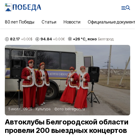
80 лет Победы
Статьи
Новости
Официальные докумен
82.17
94.84
+
26
°С,
ясно
+0.00
$
+0.00
€
Белгород
5 июля , 09:55
Культура
Фото:
belregion.ru
Автоклубы Белгородской области
провели 200 выездных концертов