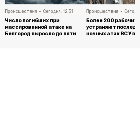
Происшествия
Сегодня, 12:51
Происшествия
Сегодня
Число погибших при
Более 200 рабочих
массированной атаке на
устраняют последс
Белгород выросло до пяти
ночных атак ВСУ в 