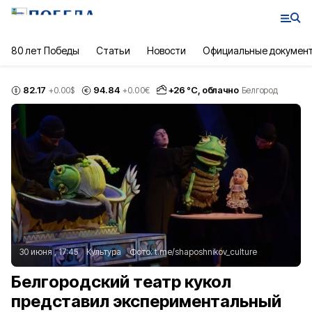
80 лет Победы
Статьи
Новости
Официальные докумен
82.17
94.84
+
26
°С,
облачно
+0.00
$
+0.00
€
Белгород
30 июня , 17:45
Культура
Фото:
t.me/shaposhnikov_culture
Белгородский театр кукол
представил экспериментальный