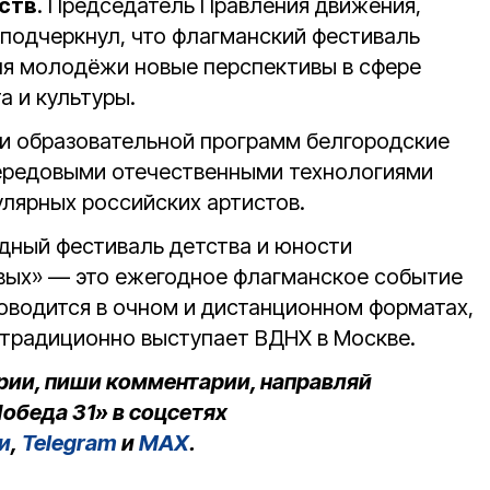
ств
. Председатель Правления движения,
 подчеркнул, что флагманский фестиваль
ля молодёжи новые перспективы в сфере
а и культуры.
 и образовательной программ белгородские
передовыми отечественными технологиями
лярных российских артистов.
дный фестиваль детства и юности
вых» — это ежегодное флагманское событие
оводится в очном и дистанционном форматах,
традиционно выступает ВДНХ в Москве.
рии, пиши комментарии, направляй
обеда 31» в соцсетях
и
,
Telegram
и
MAX
.