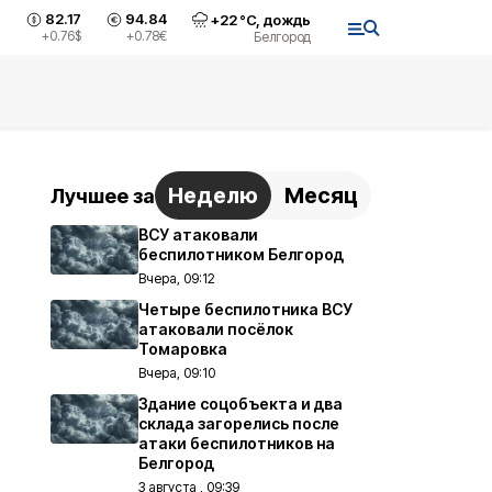
82.17
94.84
+
22
°С,
дождь
+0.76
$
+0.78
€
Белгород
Неделю
Месяц
Лучшее за
ВСУ атаковали
беспилотником Белгород
Вчера, 09:12
Четыре беспилотника ВСУ
атаковали посёлок
Томаровка
Вчера, 09:10
Здание соцобъекта и два
склада загорелись после
атаки беспилотников на
Белгород
3 августа , 09:39