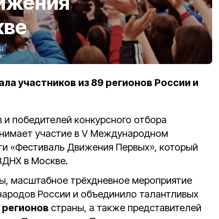
ижения
кве
ru
ла участников из 89 регионов России и
в и победителей конкурсного отбора
инимает участие в V Международном
ти «Фестиваль Движения Первых», который
ВДНХ в Москве.
ы, масштабное трёхдневное мероприятие
народов России и объединило талантливых
 регионов
страны, а также представителей