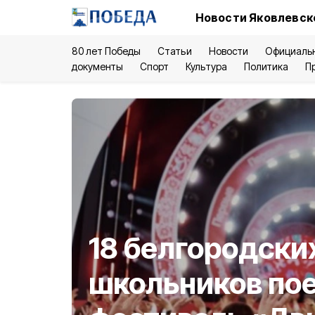
Новости Яковлевск
80 лет Победы
Статьи
Новости
Официаль
документы
Спорт
Культура
Политика
П
18 белгородски
школьников пое