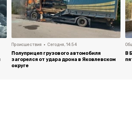
Происшествия
Сегодня, 14:54
Об
Полуприцеп грузового автомобиля
В 
й
загорелся от удара дрона в Яковлевском
пя
округе