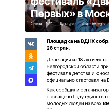
фестиваль «Дв
Первых» в Мос
2 июня , 19:39
Культура
Фото:
belregion.
Площадка на ВДНХ собра
28 стран.
Делегация из 18 активисто
Белгородской области пр
фестивале детства и юнос
официально стартовал на 
Как сообщили организатор
посвящено Году единства 
молодых людей из всех
89