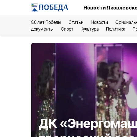
Новости Яковлевско
80 лет Победы
Статьи
Новости
Официаль
документы
Спорт
Культура
Политика
П
ДК «Энергомаш