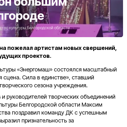
зон большим
лгороде
тво культуры Белгородской области
на пожелал артистам новых свершений,
будущих проектов.
льтуры «Энергомаш» состоялся масштабный
 сцена. Сила в единстве», ставший
творческого сезона учреждения.
в и руководителей творческих объединений
льтуры Белгородской области Максим
ства поздравил команду ДК с успешным
выразил признательность за