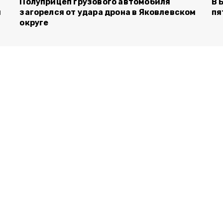
Полуприцеп грузового автомобиля
В 
й
загорелся от удара дрона в Яковлевском
пя
округе