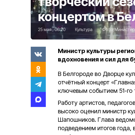
творческий се
концертом в Бе
25 мая , 06:20
Культура
Фото:
Министерс
Министр культуры регио
вдохновения и сил для 
В Белгороде во Дворце ку
отчётный концерт «Главная
ключевым событием 51-го 
Работу артистов, педагого
высоко оценил министр ку
Шапошников. Глава ведом
подведением итогов года, 