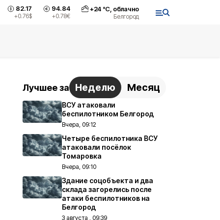
82.17
94.84
+
24
°С,
облачно
+0.76
$
+0.78
€
Белгород
Неделю
Месяц
Лучшее за
ВСУ атаковали
беспилотником Белгород
Вчера, 09:12
Четыре беспилотника ВСУ
атаковали посёлок
Томаровка
Вчера, 09:10
Здание соцобъекта и два
склада загорелись после
атаки беспилотников на
Белгород
3 августа , 09:39