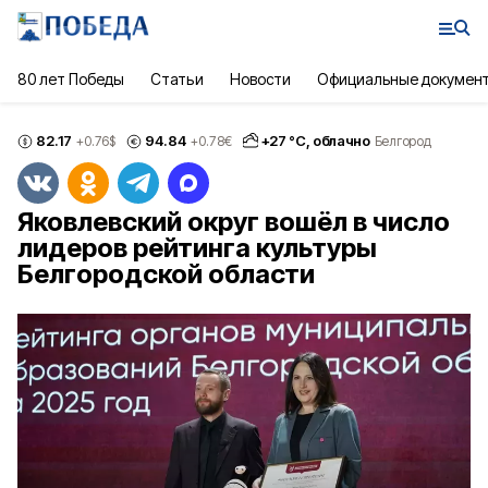
80 лет Победы
Статьи
Новости
Официальные докумен
82.17
94.84
+
27
°С,
облачно
+0.76
$
+0.78
€
Белгород
Яковлевский округ вошёл в число
лидеров рейтинга культуры
Белгородской области