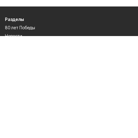
Разделы
80 лет Победы
Новости
Статьи
Официальные документы
Спорт
Культура
Политика
Проекты
Происшествия
Газета
Общество
Экономика
О проекте