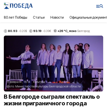
80 лет Победы
Статьи
Новости
Официальные докумен
80.93
93.19
+
26
°С,
ясно
-0.20
$
-0.39
€
Белгород
11 февраля , 16:14
Культура
Фото:
Министерство культуры Белгородской области
В Белгороде сыграли спектакль о
жизни приграничного города