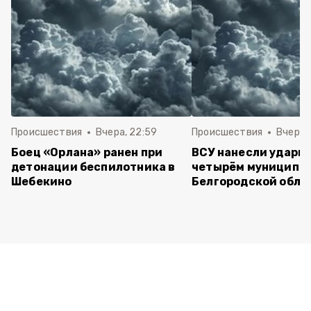
Происшествия
Вчера, 22:59
Происшествия
Вчера, 
Боец «Орлана» ранен при
ВСУ нанесли удары 
детонации беспилотника в
четырём муниципа
Шебекино
Белгородской обла