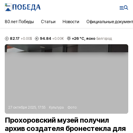
80 лет Победы
Статьи
Новости
Официальные докумен
82.17
94.84
+
26
°С,
ясно
+0.00
$
+0.00
€
Белгород
27 октября 2025, 17:55
Культура
Фото:
Прохоровский музей получил
архив создателя бронестекла для