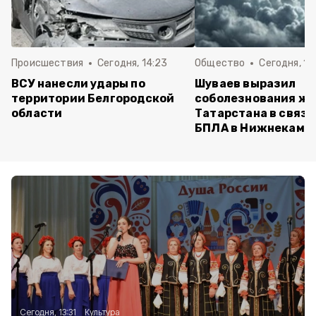
Происшествия
Сегодня, 14:23
Общество
Сегодня, 14
ВСУ нанесли удары по
Шуваев выразил
территории Белгородской
соболезнования ж
области
Татарстана в связи
БПЛА в Нижнекамс
Сегодня, 13:31
Культура