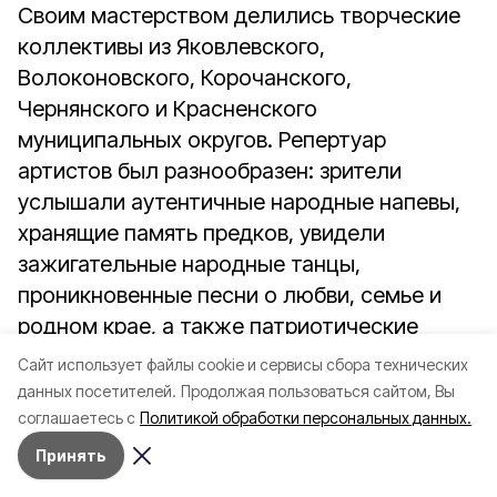
Своим мастерством делились творческие
коллективы из Яковлевского,
Волоконовского, Корочанского,
Чернянского и Красненского
муниципальных округов. Репертуар
артистов был разнообразен: зрители
услышали аутентичные народные напевы,
хранящие память предков, увидели
зажигательные народные танцы,
проникновенные песни о любви, семье и
родном крае, а также патриотические
композиции, посвящённые защитникам
Cайт использует файлы cookie и сервисы сбора технических
Отечества.
данных посетителей.
Продолжая пользоваться сайтом, Вы
соглашаетесь с
Политикой обработки персональных данных.
Организаторы подчёркивают, что в трудные
Принять
времена искусство остаётся той силой,
которая вдохновляет, поддерживает и