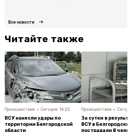
Все новости
Читайте также
Происшествия
Сегодня, 14:23
Происшествия
Сегодня
ВСУ нанесли удары по
За сутки в результа
территории Белгородской
ВСУ в Белгородско
области
пострадали 8 чело