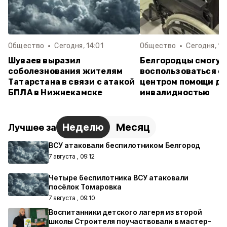
Общество
Сегодня, 14:01
Общество
Сегодня, 13
Шуваев выразил
Белгородцы смогут
соболезнования жителям
воспользоваться е
Татарстана в связи с атакой
центром помощи дл
БПЛА в Нижнекамске
инвалидностью
Неделю
Месяц
Лучшее за
ВСУ атаковали беспилотником Белгород
7 августа , 09:12
Четыре беспилотника ВСУ атаковали
посёлок Томаровка
7 августа , 09:10
Воспитанники детского лагеря из второй
школы Строителя поучаствовали в мастер-