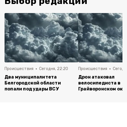
Выбор редакции
Происшествия
Сегодня, 22:20
Происшествия
Сегодня
Два муниципалитета
Дрон атаковал
Белгородской области
велосипедиста в
попали под удары ВСУ
Грайворонском окр