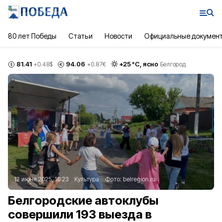
80 лет Победы
Статьи
Новости
Официальные докумен
81.41
94.06
+
25
°С,
ясно
+0.48
$
+0.87
€
Белгород
12 июня 2025, 10:23
Культура
Фото:
belregion.ru
Белгородские автоклубы
совершили 193 выезда в