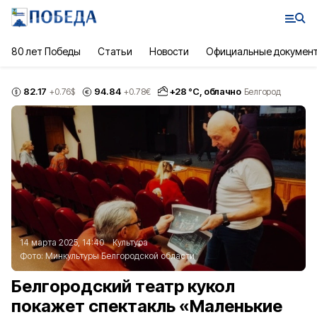
80 лет Победы
Статьи
Новости
Официальные докумен
82.17
94.84
+
28
°С,
облачно
+0.76
$
+0.78
€
Белгород
14 марта 2025, 14:40
Культура
Фото:
Минкультуры Белгородской области
Белгородский театр кукол
покажет спектакль «Маленькие