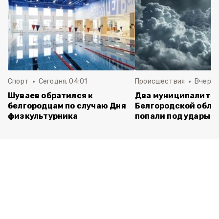
Спорт
Сегодня, 04:01
Происшествия
Вчера,
Шуваев обратился к
Два муниципалите
белгородцам по случаю Дня
Белгородской обла
физкультурника
попали под удары В