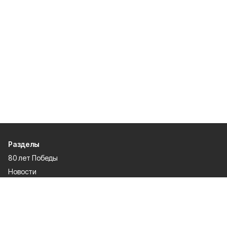
Разделы
80 лет Победы
Новости
Статьи
Официальные документы
Спорт
Культура