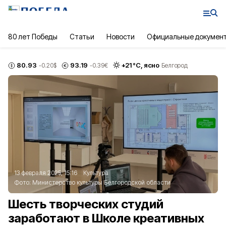
80 лет Победы
Статьи
Новости
Официальные докумен
80.93
93.19
+
21
°С,
ясно
-0.20
$
-0.39
€
Белгород
13 февраля 2025, 15:16
Культура
Фото:
Министерство культуры Белгородской области
Шесть творческих студий
заработают в Школе креативных