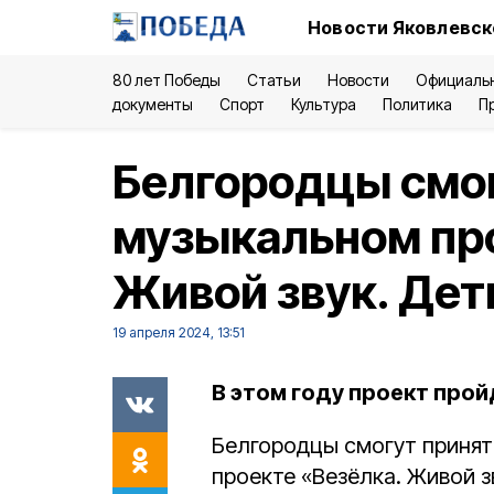
Новости Яковлевск
80 лет Победы
Статьи
Новости
Официаль
документы
Спорт
Культура
Политика
П
Белгородцы смог
музыкальном про
Живой звук. Де
19 апреля 2024, 13:51
В этом году проект про
Белгородцы смогут принят
проекте «Везёлка. Живой з