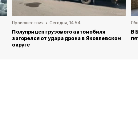
Происшествия
Сегодня, 14:54
Об
Полуприцеп грузового автомобиля
В 
й
загорелся от удара дрона в Яковлевском
пя
округе