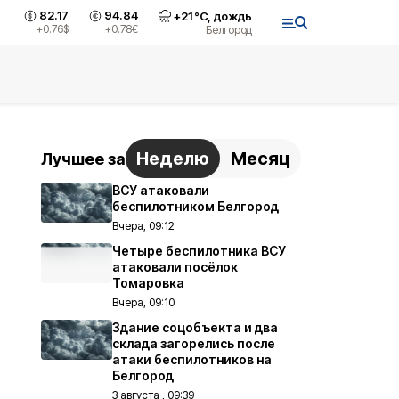
82.17
94.84
+
21
°С,
дождь
+0.76
$
+0.78
€
Белгород
Неделю
Месяц
Лучшее за
ВСУ атаковали
беспилотником Белгород
Вчера, 09:12
Четыре беспилотника ВСУ
атаковали посёлок
Томаровка
Вчера, 09:10
Здание соцобъекта и два
склада загорелись после
атаки беспилотников на
Белгород
3 августа , 09:39