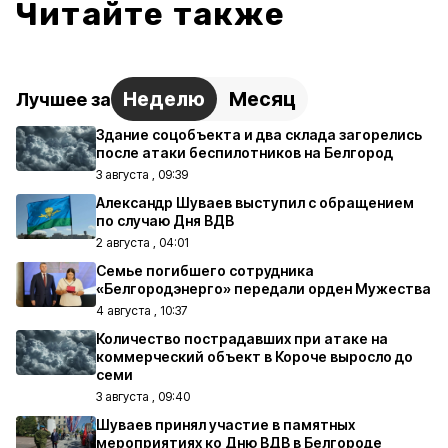
Читайте также
Неделю
Месяц
Лучшее за
Здание соцобъекта и два склада загорелись
после атаки беспилотников на Белгород
3 августа , 09:39
Александр Шуваев выступил с обращением
по случаю Дня ВДВ
2 августа , 04:01
Семье погибшего сотрудника
«Белгородэнерго» передали орден Мужества
4 августа , 10:37
Количество пострадавших при атаке на
коммерческий объект в Короче выросло до
семи
3 августа , 09:40
Шуваев принял участие в памятных
мероприятиях ко Дню ВДВ в Белгороде