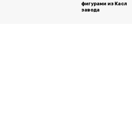
фигурами из Касли
завода