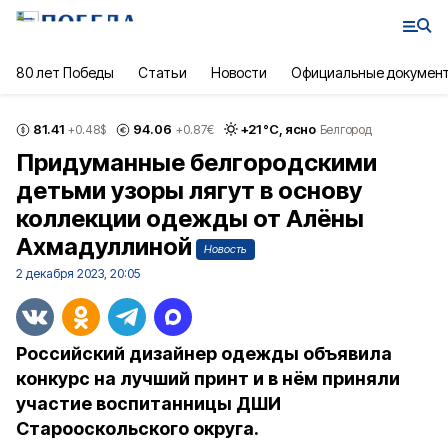
80 лет Победы
Статьи
Новости
Официальные докумен
81.41
94.06
+
21
°С,
ясно
+0.48
$
+0.87
€
Белгород
Придуманные белгородскими
детьми узоры лягут в основу
коллекции одежды от Алёны
Ахмадуллиной
Новость
2 декабря 2023, 20:05
Российский дизайнер одежды объявила
конкурс на лучший принт и в нём приняли
участие воспитанницы ДШИ
Старооскольского округа.