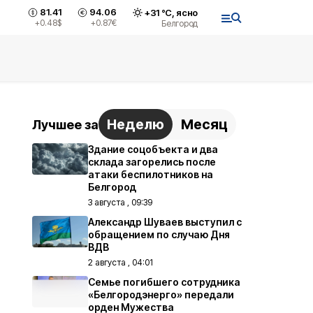
81.41
94.06
+
31
°С,
ясно
+0.48
$
+0.87
€
Белгород
Неделю
Месяц
Лучшее за
Здание соцобъекта и два
склада загорелись после
атаки беспилотников на
Белгород
3 августа , 09:39
Александр Шуваев выступил с
обращением по случаю Дня
ВДВ
2 августа , 04:01
Семье погибшего сотрудника
«Белгородэнерго» передали
орден Мужества