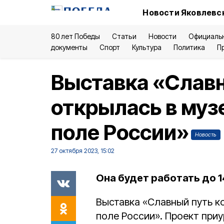
Новости Яковлевск
80 лет Победы
Статьи
Новости
Официаль
документы
Спорт
Культура
Политика
П
Выставка «Слав
открылась в муз
поле России»
Новость
27 октября 2023, 15:02
Она будет работать до 1
Выставка «Славный путь к
поле России». Проект приу