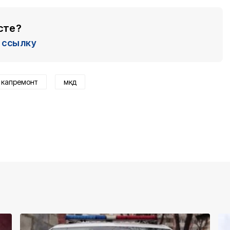
сте?
ссылку
капремонт
мкд