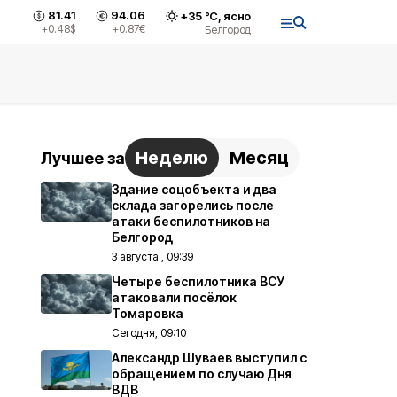
81.41
94.06
+
35
°С,
ясно
+0.48
$
+0.87
€
Белгород
Неделю
Месяц
Лучшее за
Здание соцобъекта и два
склада загорелись после
атаки беспилотников на
Белгород
3 августа , 09:39
Четыре беспилотника ВСУ
атаковали посёлок
Томаровка
Сегодня, 09:10
Александр Шуваев выступил с
обращением по случаю Дня
ВДВ