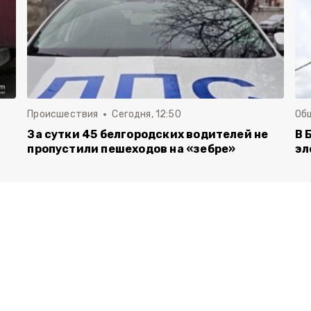
Происшествия
Сегодня, 12:50
Об
За сутки 45 белгородских водителей не
В 
пропустили пешеходов на «зебре»
эл