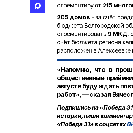
отремонтируют
215 мног
205 домов
- за счёт сред
бюджета Белгородской обл
отремонтировать
9 МКД
,
счёт бюджета региона кап
расположен в Алексеевке н
«Напомню, что в прош
общественные приёмки 
августе буду ждать по
работ», — сказал Вячес
Подпишись на «Победа 31
истории, пиши комментар
«Победа 31» в соцсетях
В