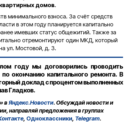
оквартирных домов
.
ств минимального взноса. За счёт средств
асти в этом году планируется капитально
 ранее имевших статус общежитий. Также за
итально отремонтируют один МКД, который
а ул. Мостовой, д. 3.
лом году мы договорились проводить
по окончанию капитального ремонта. В
вторный доклад с процентом выполненных
лав Гладков.
» в
Яндекс.Новости
. Обсуждай новости и
ии, направляй предложения в группах
Контакте
,
Одноклассники
,
Telegram
.