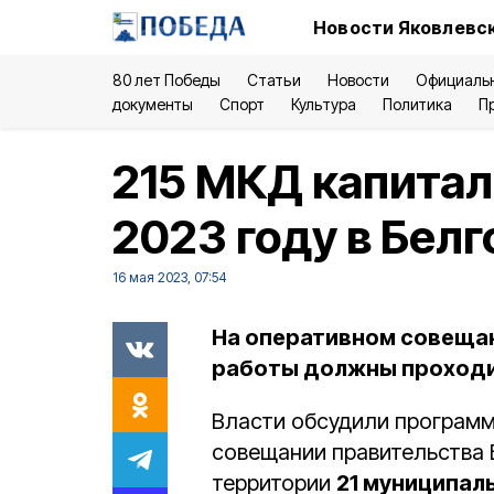
Новости Яковлевск
80 лет Победы
Статьи
Новости
Официаль
документы
Спорт
Культура
Политика
П
215 МКД капитал
2023 году в Бел
16 мая 2023, 07:54
На оперативном совещан
работы должны проходи
Власти обсудили програм
совещании правительства Б
территории
21 муниципал