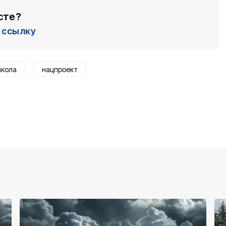
сте?
ссылку
школа
нацпроект