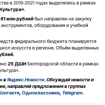
ства в 2019-2021 годах выделялись в рамках
Культура»
.
а
81 млн рублей
был направлен на закупку
инструментов, оборудования и учебной
средств федерального бюджета планируется
школ искусств в регионе. Объём выделенных
рублей
.
щено
25 ДШИ
Белгородской области в рамках
ультура».
» в
Яндекс.Новости
. Обсуждай новости и
ии, направляй предложения в группах
Контакте
,
Одноклассники
,
Telegram
.