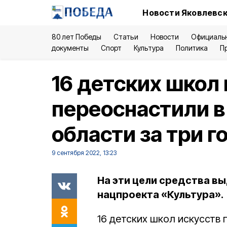
Новости Яковлевск
80 лет Победы
Статьи
Новости
Официаль
документы
Спорт
Культура
Политика
П
16 детских школ
переоснастили в
области за три г
9 сентября 2022, 13:23
На эти цели средства в
нацпроекта «Культура».
16 детских школ искусств 