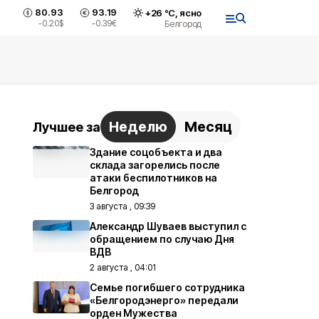
80.93
93.19
+
26
°С,
ясно
-0.20
$
-0.39
€
Белгород
Неделю
Месяц
Лучшее за
Здание соцобъекта и два
склада загорелись после
атаки беспилотников на
Белгород
3 августа , 09:39
Александр Шуваев выступил с
обращением по случаю Дня
ВДВ
2 августа , 04:01
Семье погибшего сотрудника
«Белгородэнерго» передали
орден Мужества