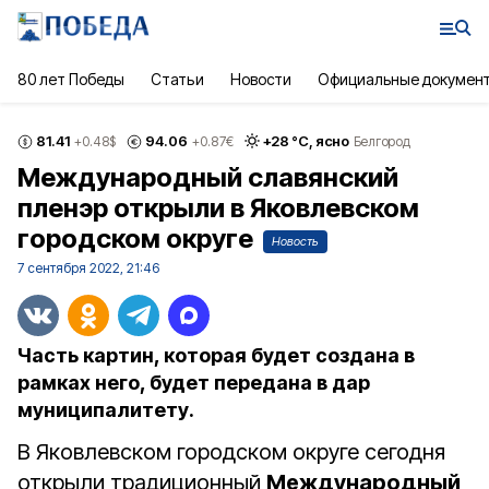
80 лет Победы
Статьи
Новости
Официальные докумен
81.41
94.06
+
28
°С,
ясно
+0.48
$
+0.87
€
Белгород
Международный славянский
пленэр открыли в Яковлевском
городском округе
Новость
7 сентября 2022, 21:46
Часть картин, которая будет создана в
рамках него, будет передана в дар
муниципалитету.
В Яковлевском городском округе сегодня
открыли традиционный
Международный