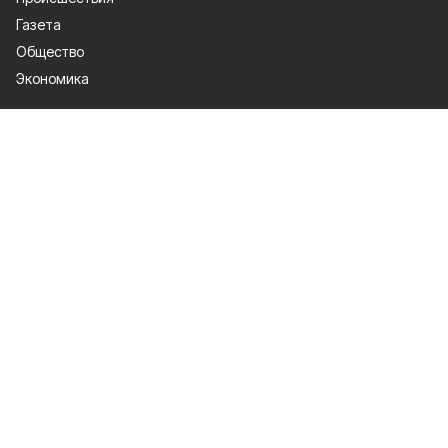
Газета
Общество
Экономика
О проекте
Об издании
Правила использования
Рекламодателям
Специальная оценка условий труда
Политика конфиденциальности
Мы в соцсетях
Сетевое издание «Победа 31» зарегистрировано Федеральной службой
по надзору в сфере связи, информационных технологий и массовых
коммуникаций 27.08.2021. Свидетельство о регистрации ЭЛ № ФС 77 —
81761.