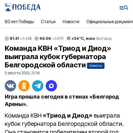
80 лет Победы
Статьи
Новости
Официальные докумен
81.41
94.06
+
34
°С,
ясно
+0.48
$
+0.87
€
Белгород
Команда КВН «Триод и Диод»
выиграла кубок губернатора
Белгородской области
Новость
5 августа 2022, 21:16
Игра прошла сегодня в стенах «Белгород
Арены».
Команда КВН
«Триод и Диод»
выиграла
кубок губернатора Белгородской области.
Она становится победителем второй год