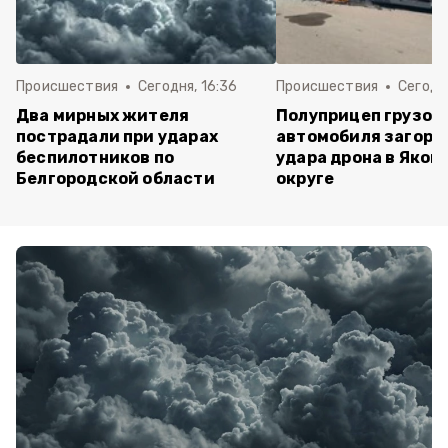
Происшествия
Сегодня, 16:36
Происшествия
Сегодня
Два мирных жителя
Полуприцеп грузов
пострадали при ударах
автомобиля загоре
беспилотников по
удара дрона в Яков
Белгородской области
округе