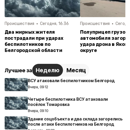
Происшествия
Сегодня, 16:36
Происшествия
Сегодня
Два мирных жителя
Полуприцеп грузов
пострадали при ударах
автомобиля загоре
беспилотников по
удара дрона в Яков
Белгородской области
округе
Неделю
Месяц
Лучшее за
ВСУ атаковали беспилотником Белгород
Вчера, 09:12
Четыре беспилотника ВСУ атаковали
посёлок Томаровка
Вчера, 09:10
Здание соцобъекта и два склада загорелись
после атаки беспилотников на Белгород