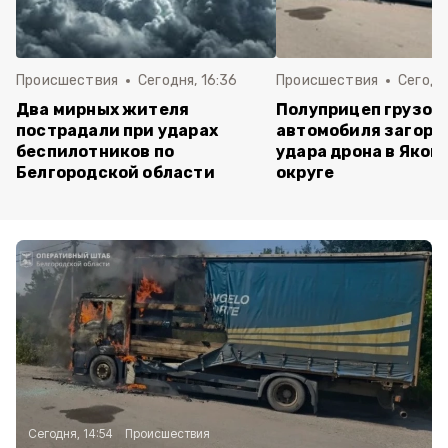
Происшествия
Сегодня, 16:36
Происшествия
Сегодня
Два мирных жителя
Полуприцеп грузов
пострадали при ударах
автомобиля загоре
беспилотников по
удара дрона в Яков
Белгородской области
округе
Сегодня, 14:54
Происшествия