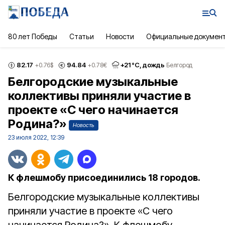
80 лет Победы
Статьи
Новости
Официальные докумен
82.17
94.84
+
21
°С,
дождь
+0.76
$
+0.78
€
Белгород
Белгородские музыкальные
коллективы приняли участие в
проекте «С чего начинается
Родина?»
Новость
23 июля 2022, 12:39
К флешмобу присоединились 18 городов.
Белгородские музыкальные коллективы
приняли участие в проекте «С чего