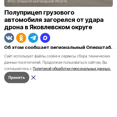
Фото:
Оперштаб Белгородской области
Полуприцеп грузового
автомобиля загорелся от удара
дрона в Яковлевском округе
Об этом сообщает региональный Оперштаб.
Cайт использует файлы cookie и сервисы сбора технических
В Новооскольском округе в хуторе Богатый
данных посетителей.
Продолжая пользоваться сайтом, Вы
беспилотник атаковал грузовой
соглашаетесь с
Политикой обработки персональных данных.
автомобиль на территории предприятия.
Принять
У одного мужчины проникающие ранения
брюшной полости — состояние тяжёлое.
Ещё двое получили осколочные ранения
различных частей тела. Бригады скорой
помощи доставляют их в областную
клиническую больницу. От взрыва